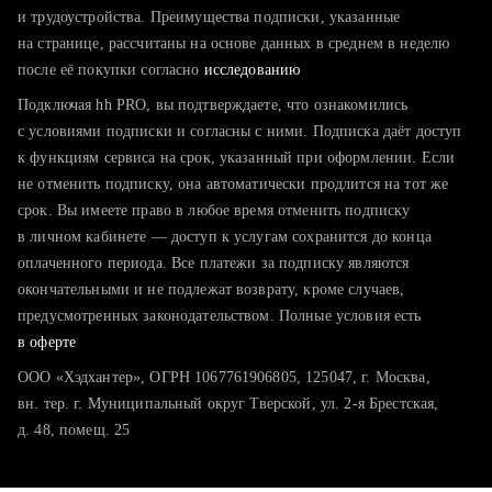
тратите много времени на поиск и вручную поднимаете
и трудоустройства. Преимущества подписки, указанные
резюме
на странице, рассчитаны на основе данных в среднем в неделю
после её покупки согласно
хотите сравнить себя с конкурентами и оценить шансы
исследованию
Подключая hh PRO, вы подтверждаете, что ознакомились
с условиями подписки и согласны с ними. Подписка даёт доступ
к функциям сервиса на срок, указанный при оформлении. Если
не отменить подписку, она автоматически продлится на тот же
срок. Вы имеете право в любое время отменить подписку
в личном кабинете — доступ к услугам сохранится до конца
оплаченного периода. Все платежи за подписку являются
окончательными и не подлежат возврату, кроме случаев,
предусмотренных законодательством. Полные условия есть
в оферте
ООО «Хэдхантер», ОГРН 1067761906805, 125047, г. Москва,
вн. тер. г. Муниципальный округ Тверской, ул. 2-я Брестская,
д. 48, помещ. 25