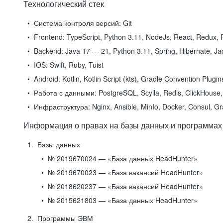
Технологический стек
Система контроля версий:
Git
Frontend:
TypeScript, Python 3.11, NodeJs, React, Redux, R
Backend:
Java 17 — 21, Python 3.11, Spring, Hibernate, Jac
IOS:
Swift, Ruby, Tuist
Android:
Kotlin, Kotlin Script (kts), Gradle Convention Plugi
Работа с данными:
PostgreSQL, Scylla, Redis, ClickHouse, 
Инфраструктура:
Nginx, Ansible, MinIo, Docker, Consul, G
Информация о правах на базы данных и программах
Базы данных
№ 2019670024 — «База данных HeadHunter»
№ 2019670023 — «База вакансий HeadHunter»
№ 2018620237 — «База вакансий HeadHunter»
№ 2015621803 — «База данных HeadHunter»
Программы ЭВМ