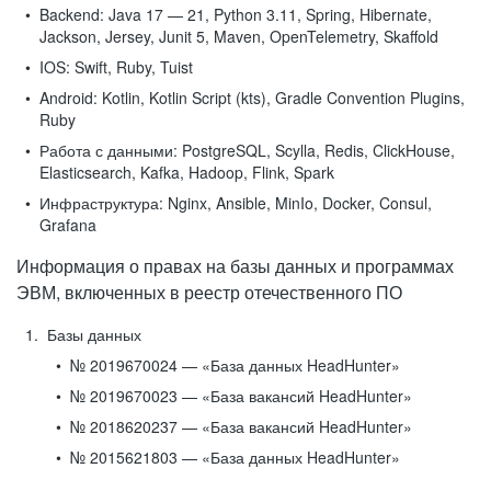
Backend:
Java 17 — 21, Python 3.11, Spring, Hibernate,
Jackson, Jersey, Junit 5, Maven, OpenTelemetry, Skaffold
IOS:
Swift, Ruby, Tuist
Android:
Kotlin, Kotlin Script (kts), Gradle Convention Plugins,
Ruby
Работа с данными:
PostgreSQL, Scylla, Redis, ClickHouse,
Elasticsearch, Kafka, Hadoop, Flink, Spark
Инфраструктура:
Nginx, Ansible, MinIo, Docker, Consul,
Grafana
Информация о правах на базы данных и программах
ЭВМ, включенных в реестр отечественного ПО
Базы данных
№ 2019670024 — «База данных HeadHunter»
№ 2019670023 — «База вакансий HeadHunter»
№ 2018620237 — «База вакансий HeadHunter»
№ 2015621803 — «База данных HeadHunter»