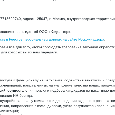
18620740, адрес: 125047, г. Москва, внутригородская территория
омпания», речь идет об ООО «Хэдхантер».
есть в Реестре персональных данных на сайте Роскомнадзора
.
аем всё для того, чтобы соблюдать требования законной обработ
, для которых вы их нам передали.
ступа к функционалу нашего сайта, содействия занятости и пред
следований, направленных на улучшение качества наших продуктов
ий, осуществления поиска и подбора кандидатов на вакантные дол
ования HR-бренда;
оустройства в нашу компанию и для ведения кадрового резерва ко
чения, направления в командировки, учёта результатов исполнени
омпенсаций;