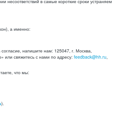
и несоответствий в самые короткие сроки устраняем
он), а именно:
ь согласие, напишите нам: 125047, г. Москва,
р» или свяжитесь с нами по адресу:
feedback@hh.ru
,
итаете, что мы:
а
).