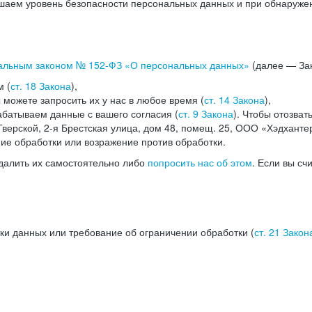
аем уровень безопасности персональных данных и при обнаружени
альным законом №
152-ФЗ
«О персональных данных»
(далее — Зак
м (
ст. 18 Закона
),
можете запросить их у нас в любое время (
ст. 14 Закона
),
абатываем данные с вашего согласия (
ст. 9 Закона
). Чтобы отозват
верской, 2-я Брестская улица, дом 48, помещ. 25, ООО «Хэдханте
ние обработки или возражение против обработки.
далить их самостоятельно либо
попросить нас об этом
. Если вы сч
ки данных или требование об ограничении обработки (
ст. 21 Закон