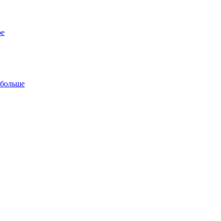
ре
 больше