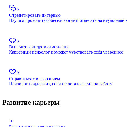
Отрепетировать интервью
Научим проходить собеседование и отвечать на неудобные
Вылечить синдром самозванца
Карьерный психолог поможет чувствовать себя увереннее
Справиться с выгоранием
Психолог поддержит, если не осталось сил на работу
Развитие карьеры
Развитие навыков и карьеры