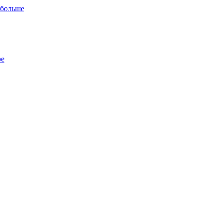
 больше
ре