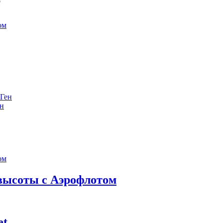
е
ен
 высоты с Аэрофлотом
et