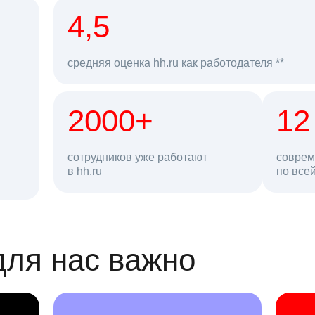
рд
4,5
средняя оценка hh.ru как работодателя **
2000+
68 млн
12
сотрудников уже работают
соврем
в hh.ru
резюме в базе
по все
ансии
для нас важно