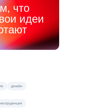
м, что
твои идеи
отают
ие
дизайн
риспруденция