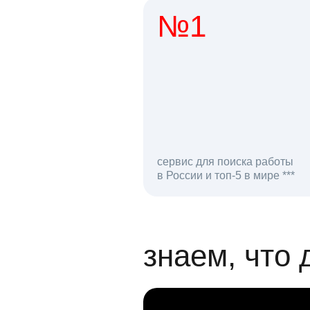
№1
1 мл
сервис для поиска работы
в России и топ-5 в мире ***
откликов на вак
знаем, что 