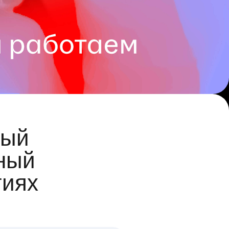
ый
ный
гиях