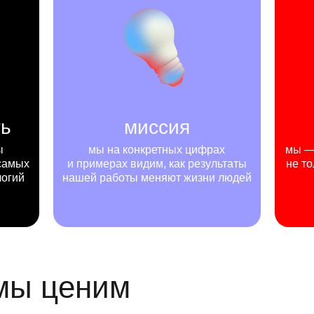
ть
миссия
ы
мы на конкретных цифрах
мы — 
самых
и примерах видим, как результаты
не то
логий
нашей работы меняют жизни людей
 мы ценим