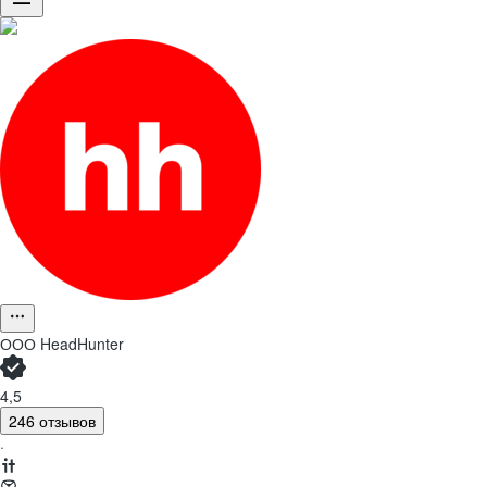
ООО
HeadHunter
4,5
246 отзывов
·