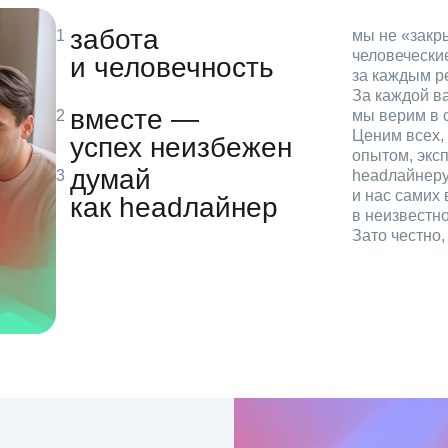
забота
мы не «зак
человечески
и человечность
за каждым р
За каждой в
вместе —
мы верим в с
Ценим всех, 
успех неизбежен
опытом, эксп
думай
headлайнеру
и нас самих 
как headлайнер
в неизвестн
Зато честно