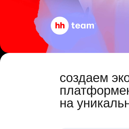
создаем эк
платформен
на уникаль