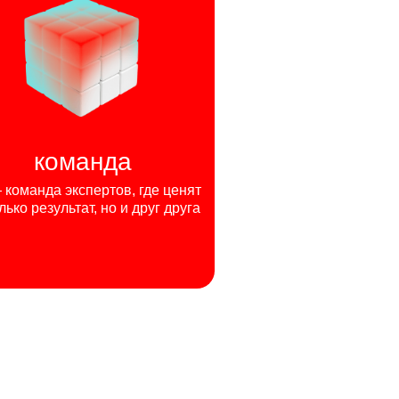
команда
команда экспертов, где ценят
лько результат, но и друг друга