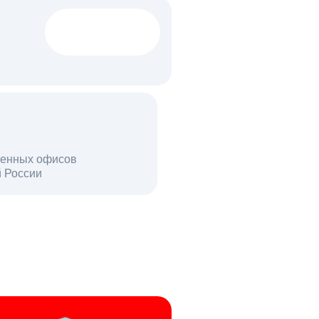
1522 тыс
вакансий
18 млн
енных офисов
й России
пользователей в день