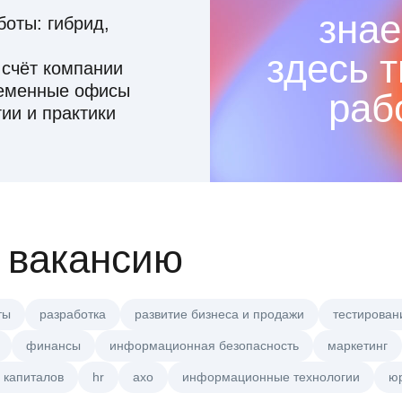
знае
оты: гибрид,
здесь 
 счёт компании
ременные офисы
раб
ии и практики
 вакансию
ты
разработка
развитие бизнеса и продажи
тестирован
финансы
информационная безопасность
маркетинг
 капиталов
hr
axo
информационные технологии
ю