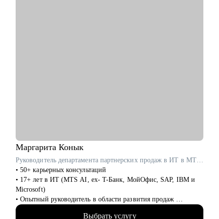
• Смена места работы - помощь в подборе вакансий,
составлении продающего резюме, подготовке к
собеседованию.
• Укрепление или рост позиции на текущем месте работы,
запрос на повышение заработной платы.
• Есть запрос на выход в медиа пространство, ведение блога и
публичные выступления.
• Есть запрос на дополнительный заработок, будучи в
декрете, либо нет видения дальнейшей карьеры после
окончания декрета.
• Иные вопросы, касающиеся юридической карьеры.
Кому могу помочь:
• Юристы любого уровня.
Маргарита
Конык
Руководитель департамента партнерских продаж в ИТ в MTS AI / ex-Т-Банк, Microsoft
• 50+ карьерных консультаций
• 17+ лет в ИТ (MTS AI, ex- T-Банк, МойОфис, SAP, IBM и
Microsoft)
• Опытный руководитель в области развития продаж
• Специализируюсь на запуске и масштабировании
Выбрать услугу
партнёрских каналов с нуля для сложных решений (AI