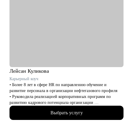
Лейсан
Куликова
Карьерный коуч
• Более 8 лет в сфере HR по направлению обучение и
развитие персонала в организации нефтегазового профиля
• Руководила реализацией корпоративных программ по
развитию кадрового потенциала организации
• В карьерном коучинге с 2023, провела более 125 часов
Выбрать услугу
коучинговой и консалтинговой деятельности в теме развития
карьеры
• Эксперт СМИ по вопросам карьерного и профессионального
развития