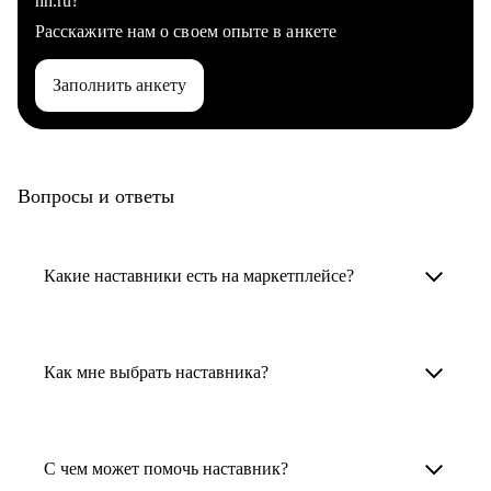
hh.ru?
Расскажите нам о своем опыте в анкете
Заполнить анкету
Вопросы и ответы
Какие наставники есть на маркетплейсе?
Карьерные наставники — это HR-
специалисты, карьерные консультанты,
Как мне выбрать наставника?
психологи, резюмерайтеры и менторы.
Умный поиск поможет в три клика выбрать
Менторы работают в ИТ, дизайне, других
наставника для достижения вашей цели.
С чем может помочь наставник?
узкоспециализированных сферах. Они